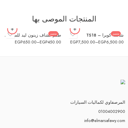
2 G
H1 - H7 - H8 - H11 -
9005 - 9006
4 G
المنتجات الموصى بها
H4
متميز
متميز
شاشة كوبرا – TS18
طقم كشاف زينون ليد للسيارة h7
EGP
650.00
–
EGP
450.00
EGP
7,500.00
–
EGP
6,500.00
المرصفاوي لكماليات السيارات
01004002900
info@elmarsafawy.com