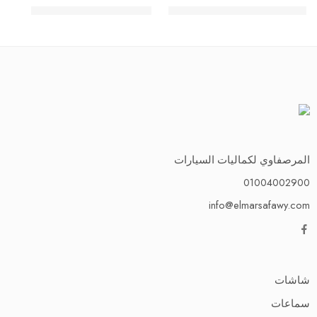
EGP
650.00
–
EGP
450.00
EGP
7,500.00
–
EGP
6,500.00
H4
4 G
المرصفاوي لكماليات السيارات
01004002900
info@elmarsafawy.com
شاشات
سماعات