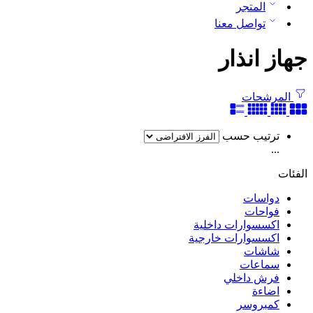
المتجر
تواصل معنا
جهاز انذار
المرشحات
ترتيب حسب
...
الفئات
دواسات
فواحات
اكسسوارات داخلية
اكسسوارات خارجية
شاشات
سماعات
فرش داخلي
اضاءة
كمبروسر