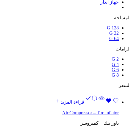
جهاز انذار
المساحة
128 G
32 G
64 G
الرامات
2 G
4 G
6 G
8 G
السعر
قراءة المزيد
Air Compressor – Tire inflator
باور بنك + كمبروسر