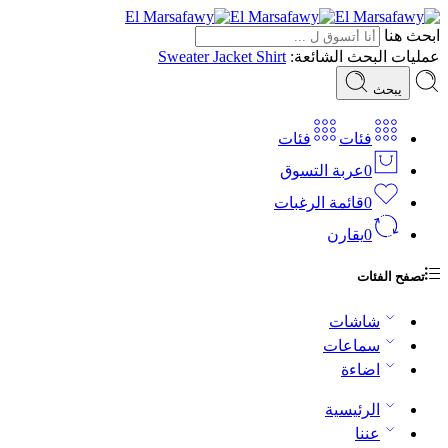
ابحث هنا
عمليات البحث الشائعة:
Shirt
Jacket
Sweater
يبحث
فئات
فئات
0
عربة التسوق
0
قائمة الرغبات
0
يقارن
تصفح الفئات
شاشات
سماعات
اضاءة
الرئيسية
عننا