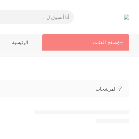
تصفح الفئات
الرئيسية
المرشحات
– DIAMOND 4K OCTA_CORE ANDROID 13 -12.8 ENCH
EGP
14,500.00