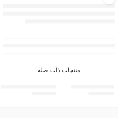
منتجات ذات صله
شاشة Qualcomm BMW
شاشة اندرويد – 13 -12.8 بوصة DIAMOND 4K
EGP
11,500.00
EGP
24,000.00